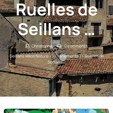
Ruelles de
Seillans …
Christophe
0 comments
Seillans Vélos Nature
>>
Evenements
>> Ruelles de
Seillans …