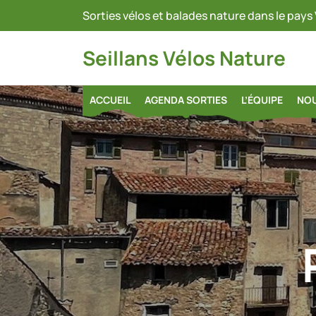
Skip
Sorties vélos et balades nature dans le pays 
to
content
Seillans Vélos Nature
ACCUEIL
AGENDA SORTIES
L’ÉQUIPE
NOU