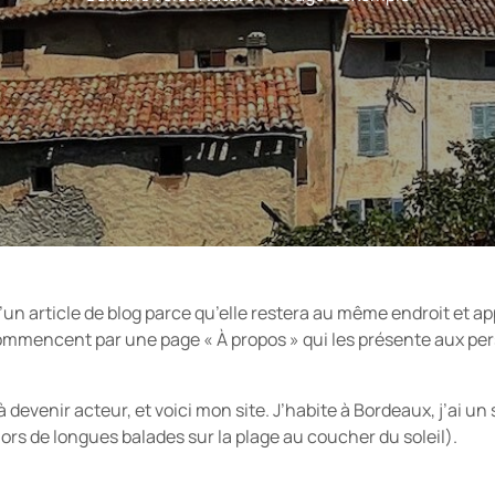
’un article de blog parce qu’elle restera au même endroit et ap
ommencent par une page « À propos » qui les présente aux perso
 devenir acteur, et voici mon site. J’habite à Bordeaux, j’ai un 
 lors de longues balades sur la plage au coucher du soleil).