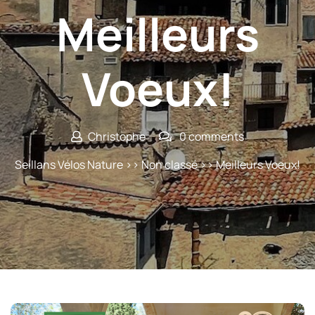
Meilleurs
Voeux!
Christophe
0 comments
Seillans Vélos Nature
>>
Non classé
>> Meilleurs Voeux!