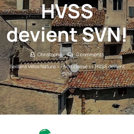
HVSS
devient SVN!
Christophe
0 comments
Seillans Vélos Nature
>>
Non classé
>> HVSS devient
SVN!